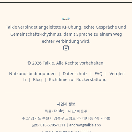
Talkle verbindet angeleitete KI-Übung, echte Gespräche und
Gemeinschafts-Rhythmus, damit Sprache zu einem Weg
echter Verbindung wird.
©
2026
Talkle.
Alle Rechte vorbehalten.
Nutzungsbedingungen
|
Datenschutz
|
FAQ
|
Vergleic
h
|
Blog
|
Richtlinie zur Rückerstattung
사업자 정보
톡클 (Talkle) | 대표: 이윤주
주소: 경기도 수원시 영통구 도청로 95, 베타동 2층 206호
전화: 010-6705-1311 |
andrew@talkle.app