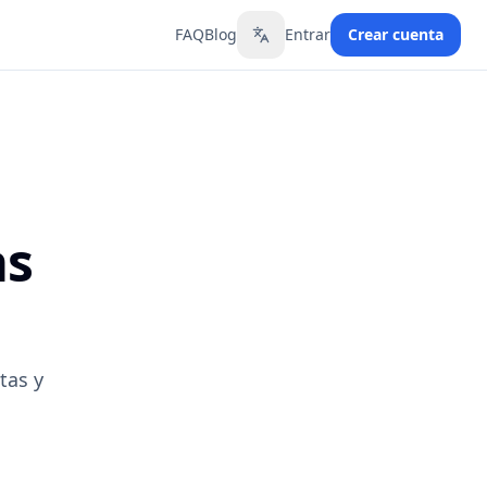
FAQ
Blog
Entrar
Crear cuenta
Toggle language
as
tas y