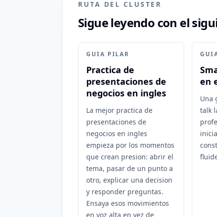
RUTA DEL CLUSTER
Sigue leyendo con el sigu
GUIA PILAR
GUI
Practica de
Sma
presentaciones de
en 
negocios en ingles
Una g
La mejor practica de
talk 
presentaciones de
prof
negocios en ingles
inici
empieza por los momentos
const
que crean presion: abrir el
fluid
tema, pasar de un punto a
otro, explicar una decision
y responder preguntas.
Ensaya esos movimientos
en voz alta en vez de