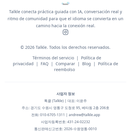
Talkle conecta práctica guiada con IA, conversación real y
ritmo de comunidad para que el idioma se convierta en un
camino hacia la conexión real.
©
2026
Talkle.
Todos los derechos reservados.
Términos del servicio
|
Política de
privacidad
|
FAQ
|
Comparar
|
Blog
|
Política de
reembolso
사업자 정보
톡클 (Talkle) | 대표: 이윤주
주소: 경기도 수원시 영통구 도청로 95, 베타동 2층 206호
전화: 010-6705-1311 |
andrew@talkle.app
사업자등록번호: 431-24-02232
통신판매신고번호: 2026-수원영통-0010