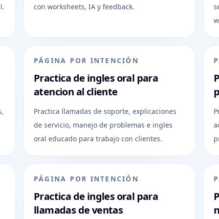
l.
con worksheets, IA y feedback.
s
w
PÁGINA POR INTENCIÓN
P
Practica de ingles oral para
P
atencion al cliente
p
s,
Practica llamadas de soporte, explicaciones
P
de servicio, manejo de problemas e ingles
a
oral educado para trabajo con clientes.
p
PÁGINA POR INTENCIÓN
P
Practica de ingles oral para
P
llamadas de ventas