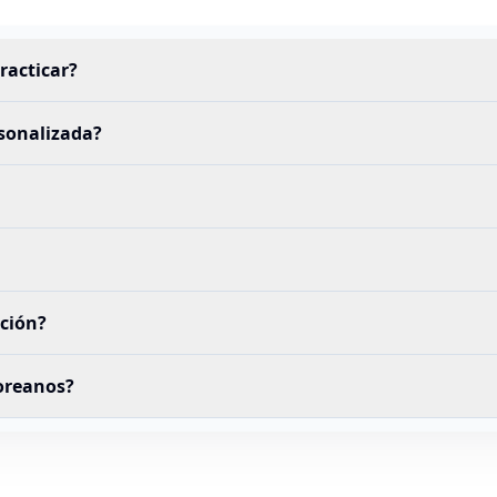
racticar?
sonalizada?
ción?
coreanos?