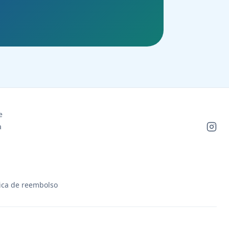
e
a
tica de reembolso