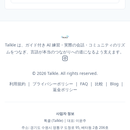
Talkle は、ガイド付き AI 練習・実際の会話・コミュニティのリズ
ムをつなぎ、言語が本当のつながりへの道になるよう支えます。
©
2026
Talkle.
All rights reserved.
利用規約
|
プライバシーポリシー
|
FAQ
|
比較
|
Blog
|
返金ポリシー
사업자 정보
톡클 (Talkle) | 대표: 이윤주
주소: 경기도 수원시 영통구 도청로 95, 베타동 2층 206호