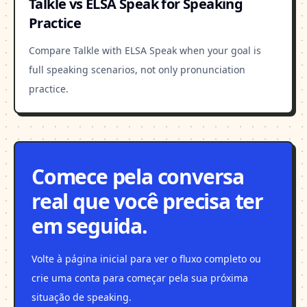
Talkle vs ELSA Speak for Speaking
Practice
Compare Talkle with ELSA Speak when your goal is
full speaking scenarios, not only pronunciation
practice.
Comece pela conversa
real que você precisa ter
em seguida.
Volte à página inicial para ver o fluxo completo ou
crie uma conta para começar pela sua próxima
situação de speaking.