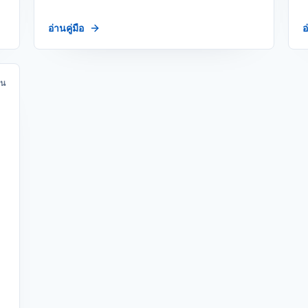
อ่านคู่มือ
อ
าน
บ