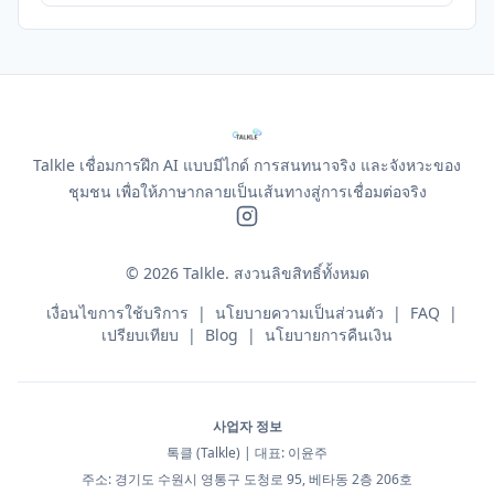
Talkle เชื่อมการฝึก AI แบบมีไกด์ การสนทนาจริง และจังหวะของ
ชุมชน เพื่อให้ภาษากลายเป็นเส้นทางสู่การเชื่อมต่อจริง
©
2026
Talkle.
สงวนลิขสิทธิ์ทั้งหมด
เงื่อนไขการใช้บริการ
|
นโยบายความเป็นส่วนตัว
|
FAQ
|
เปรียบเทียบ
|
Blog
|
นโยบายการคืนเงิน
사업자 정보
톡클 (Talkle) | 대표: 이윤주
주소: 경기도 수원시 영통구 도청로 95, 베타동 2층 206호