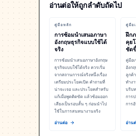
อ่านต่อให้ถูกลำดับถัดไป
คู่มือหลัก
คู่มือ
การซ้อมนำเสนอภาษา
ฝึก
อังกฤษธุรกิจแบบใช้ได้
คุยโ
จริง
ชัดขึ
การซ้อมนำเสนอภาษาอังกฤษ
คู่มือ
ธุรกิจแบบใช้ได้จริง ควรเริ่ม
อังกฤ
จากสถานการณ์จริงหนึ่งเรื่อง
ลูกค้
เตรียมประโยคเปิด คำถามที่
ทำงาน
น่าจะเจอ และประโยคสำหรับ
บริบท
แก้เมื่อพูดติดขัด แล้วซ้อมออก
การป
เสียงเป็นรอบสั้น ๆ ก่อนนำไป
การอ
ใช้ในการสนทนางานจริง
อ่านต่อ
อ่านต