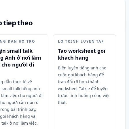
 tiep theo
NG DAN HO TRO
LO TRINH LUYEN TAP
ện small talk
Tao worksheet goi
ng Anh ở nơi làm
khach hang
c cho người đi
Biến luyện tiếng anh cho
cuộc gọi khách hàng để
g dẫn thực tế về
trao đổi rõ hơn thành
 small talk tiếng anh
worksheet Talkle để luyện
 làm việc cho người đi
trước tình huống công việc
cho người cần nói rõ
thật.
rong bài trình bày,
 gọi khách hàng và
 talk ở nơi làm việc.