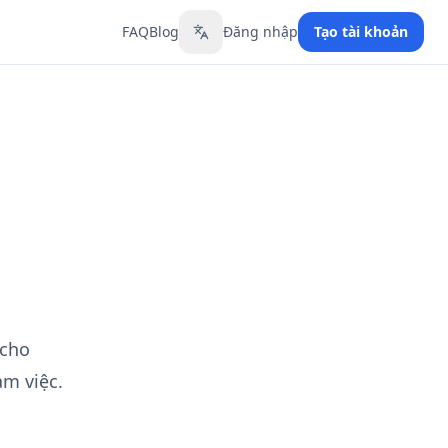
FAQ
Blog
Đăng nhập
Tạo tài khoản
Toggle language
 cho
àm việc.