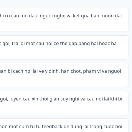
 ghi ro cau mo dau, nguoi nghe va ket qua ban muon dat
 goi, tra loi mot cau hoi co the gap bang hai hoac ba
an bi cach hoi lai ve y dinh, han chot, pham vi va nguoi
oi, luyen cau xin thoi gian suy nghi va cau noi lai khi bi
 chon mot cum tu tu feedback de dung lai trong cuoc noi