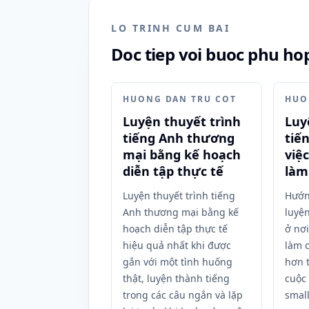
LO TRINH CUM BAI
Doc tiep voi buoc phu hop
HUONG DAN TRU COT
HUO
Luyện thuyết trình
Luy
tiếng Anh thương
tiế
mại bằng kế hoạch
việ
diễn tập thực tế
làm
Luyện thuyết trình tiếng
Hướn
Anh thương mại bằng kế
luyện
hoạch diễn tập thực tế
ở nơi
hiệu quả nhất khi được
làm 
gắn với một tình huống
hơn t
thật, luyện thành tiếng
cuộc
trong các câu ngắn và lặp
small