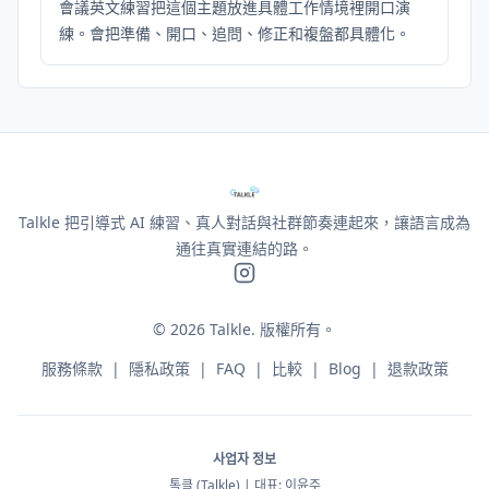
會議英文練習把這個主題放進具體工作情境裡開口演
練。會把準備、開口、追問、修正和複盤都具體化。
Talkle 把引導式 AI 練習、真人對話與社群節奏連起來，讓語言成為
通往真實連結的路。
©
2026
Talkle.
版權所有。
服務條款
|
隱私政策
|
FAQ
|
比較
|
Blog
|
退款政策
사업자 정보
톡클 (Talkle) | 대표: 이윤주